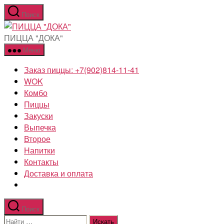
Перейти
Поиск
к
ПИЦЦА
содержимому
"ДОКА"
ПИЦЦА "ДОКА"
Меню
Заказ пиццы: +7(902)814-11-41
WOK
Комбо
Пиццы
Закуски
Выпечка
Второе
Напитки
Контакты
Доставка и оплата
Поиск
Поиск: