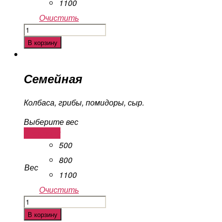
1100
Очистить
Количество
Молодежная
В корзину
Семейная
Колбаса, грибы, помидоры, сыр.
Выберите вес
В корзину
500
800
Вес
1100
Очистить
Количество
Семейная
В корзину