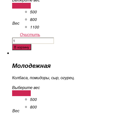
В корзину
500
800
Вес
1100
Очистить
Количество
Ленивая
В корзину
Молодежная
Колбаса, помидоры, сыр, огурец.
Выберите вес
В корзину
500
800
Вес