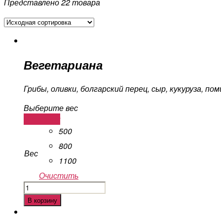
Представлено 22 товара
Вегетариана
Грибы, оливки, болгарский перец, сыр, кукуруза, по
Выберите вес
В корзину
500
800
Вес
1100
Очистить
Количество
Вегетариана
В корзину