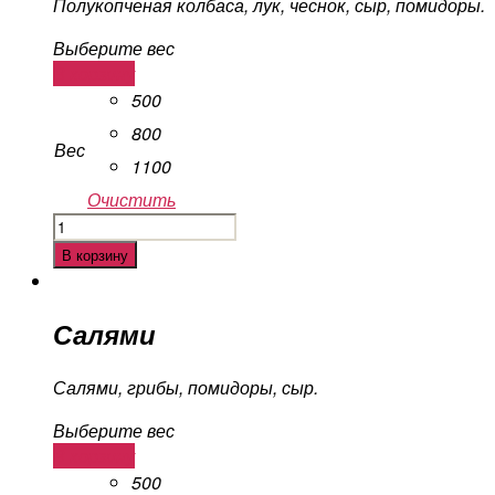
Полукопченая колбаса, лук, чеснок, сыр, помидоры.
Выберите вес
В корзину
500
800
Вес
1100
Очистить
Количество
Домашняя
В корзину
Салями
Салями, грибы, помидоры, сыр.
Выберите вес
В корзину
500