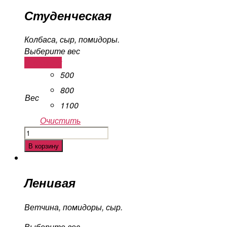
Студенческая
Колбаса, сыр, помидоры.
Выберите вес
В корзину
500
800
Вес
1100
Очистить
Количество
Студенческая
В корзину
Ленивая
Ветчина, помидоры, сыр.
Выберите вес