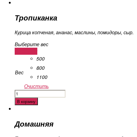
Тропиканка
Курица копченая, ананас, маслины, помидоры, сыр.
Выберите вес
В корзину
500
800
Вес
1100
Очистить
Количество
Тропиканка
В корзину
Домашняя